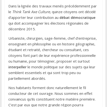
o
e
d
Dans la lignée des travaux menés précédemment par
o
r
I
le
Think Tank Axe Culture
, quinze citoyens ont décidé
k
n
d’apporter leur contribution au
débat
démocratique
qui doit accompagner les élections régionales de
décembre 2015.
Urbaniste, chirurgien, sage-femme, chef d’entreprise,
enseignant en philosophie ou en histoire géographie,
étudiant et retraité, chercheur ou consultant, ces
citoyens font part de leur expérience professionnelle
ou humaine, pour témoigner, proposer et surtout
interpeller
le monde politique sur des sujets qui leur
semblent essentiels et qui sont trop peu ou
partiellement abordés.
Nos habitants forment donc naturellement le fil
conducteur de cet ouvrage. Nous sommes en effet
convaincus qu’ils constituent notre matière première.
C’est par eux que notre grande région pourra