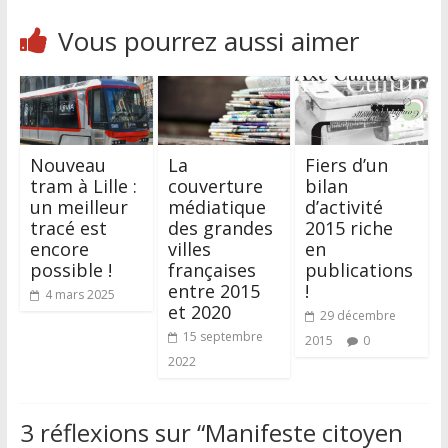
Vous pourrez aussi aimer
Nouveau
La
Fiers d’un
tram à Lille :
couverture
bilan
un meilleur
médiatique
d’activité
tracé est
des grandes
2015 riche
encore
villes
en
possible !
françaises
publications
entre 2015
!
4 mars 2025
et 2020
29 décembre
15 septembre
2015
0
2022
3 réflexions sur “
Manifeste citoyen