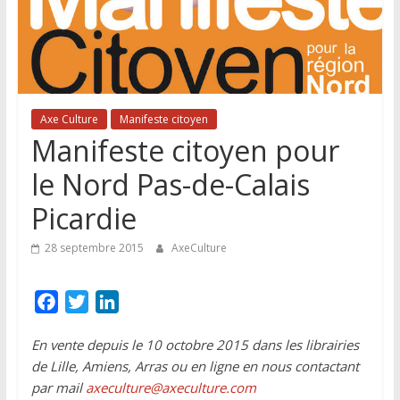
Lille
et
de
sa
région
Axe Culture
Manifeste citoyen
Manifeste citoyen pour
le Nord Pas-de-Calais
Picardie
28 septembre 2015
AxeCulture
F
T
L
a
w
i
En vente depuis le 10 octobre 2015 dans les librairies
c
i
n
de Lille, Amiens, Arras ou en ligne en nous contactant
e
t
k
par mail
axeculture@axeculture.com
b
t
e