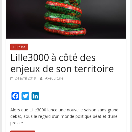
Lille
et
de
sa
région
Culture
Lille3000 à côté des
enjeux de son territoire
24 avril 2019
AxeCulture
F
T
L
a
w
i
Alors que Lille3000 lance une nouvelle saison sans grand
c
i
n
débat, sous le regard d’un monde politique béat et d’une
e
t
k
presse
b
t
e