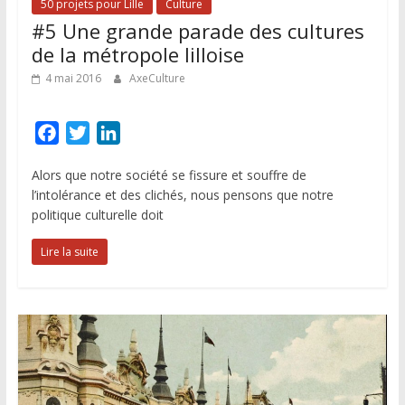
50 projets pour Lille
Culture
#5 Une grande parade des cultures
de la métropole lilloise
4 mai 2016
AxeCulture
F
T
L
a
w
i
Alors que notre société se fissure et souffre de
c
i
n
l’intolérance et des clichés, nous pensons que notre
e
t
k
politique culturelle doit
b
t
e
o
e
d
Lire la suite
o
r
I
k
n