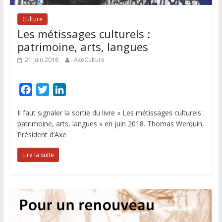
Culture
Les métissages culturels :
patrimoine, arts, langues
21 juin 2018
AxeCulture
F
T
L
a
w
i
Il faut signaler la sortie du livre « Les métissages culturels :
c
i
n
patrimoine, arts, langues » en juin 2018. Thomas Werquin,
e
t
k
Président d’Axe
b
t
e
o
e
d
Lire la suite
o
r
I
k
n