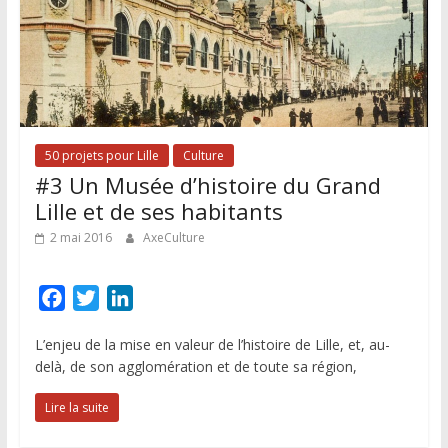
50 projets pour Lille
Culture
#3 Un Musée d’histoire du Grand
Lille et de ses habitants
2 mai 2016
AxeCulture
F
T
L
a
w
i
L’enjeu de la mise en valeur de l’histoire de Lille, et, au-
c
i
n
delà, de son agglomération et de toute sa région,
e
t
k
b
t
e
Lire la suite
o
e
d