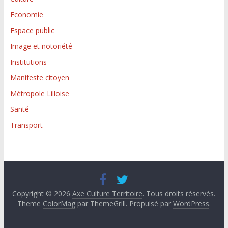
Economie
Espace public
Image et notoriété
Institutions
Manifeste citoyen
Métropole Lilloise
Santé
Transport
Copyright © 2026
Axe Culture Territoire
. Tous droits réservés.
Theme
ColorMag
par ThemeGrill. Propulsé par
WordPress
.