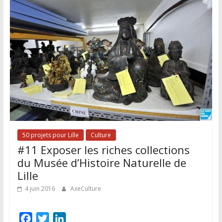
50 projets pour Lille
Culture
#11 Exposer les riches collections
du Musée d’Histoire Naturelle de
Lille
4 juin 2016
AxeCulture
F
T
L