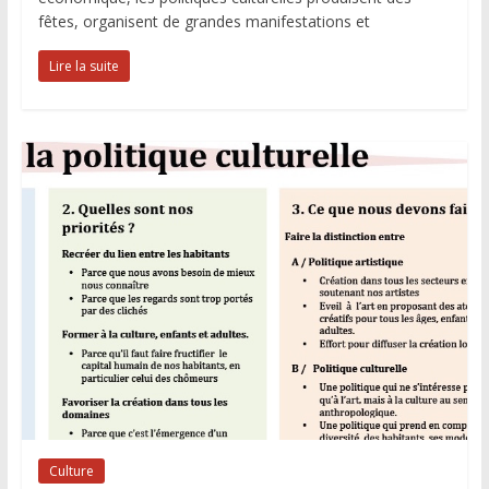
e
t
k
fêtes, organisent de grandes manifestations et
b
t
e
o
e
d
Lire la suite
o
r
I
k
n
Culture