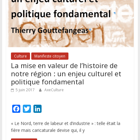
Culture
Manifeste citoyen
La mise en valeur de l’histoire de
notre région : un enjeu culturel et
politique fondamental
5 juin 2017
AxeCulture
F
T
L
a
w
i
« Le Nord, terre de labeur et d’industrie » : telle était la
c
i
n
fière mais caricaturale devise qui, il y
e
t
k