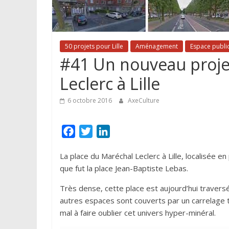
50 projets pour Lille
Aménagement
Espace publi
#41 Un nouveau projet
Leclerc à Lille
6 octobre 2016
AxeCulture
F
T
L
a
w
i
La place du Maréchal Leclerc à Lille, localisée 
c
i
n
que fut la place Jean-Baptiste Lebas.
e
t
k
b
t
e
Très dense, cette place est aujourd’hui traversé
o
e
d
autres espaces sont couverts par un carrelage 
o
r
I
mal à faire oublier cet univers hyper-minéral.
k
n