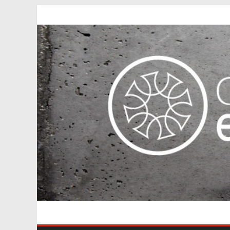
Passer
au
contenu
Axe