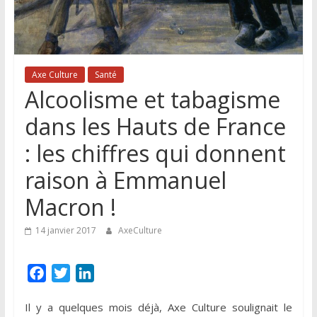
Lille
et
de
sa
région
Axe Culture
Santé
Alcoolisme et tabagisme
dans les Hauts de France
: les chiffres qui donnent
raison à Emmanuel
Macron !
14 janvier 2017
AxeCulture
F
T
L
a
w
i
Il y a quelques mois déjà, Axe Culture soulignait le
c
i
n