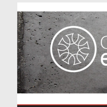
Passer
au
contenu
Axe