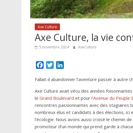
Axe Culture
Axe Culture, la vie con
5 novembre 2024
AxeCulture
F
T
L
a
w
i
Fallait-il abandonner l’aventure passer à autre c
c
i
n
e
t
k
Axe Culture avait vécu des années foisonnantes
b
t
e
le
Grand Boulevard
et pour
l’Avenue du Peuple 
o
e
d
rencontres passionnantes avec des stagiaires b
o
r
I
nombreux élus et candidats à des élections, ici e
k
n
l’écologie. Nous avons aussi croisé le chemin de 
promoteur d’un monde qui prend garde à chacun, 