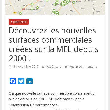
Lille
et
de
sa
Commerce
région
Découvrez les nouvelles
surfaces commerciales
créées sur la MEL depuis
2000 !
18 novembre 2017
AxeCulture
Aucun commentaire
F
T
L
a
w
i
Chaque nouvelle surface commerciale concernant un
c
i
n
projet de plus de 1000 M2 doit passer par la
e
t
k
Commission Départementale
b
t
e