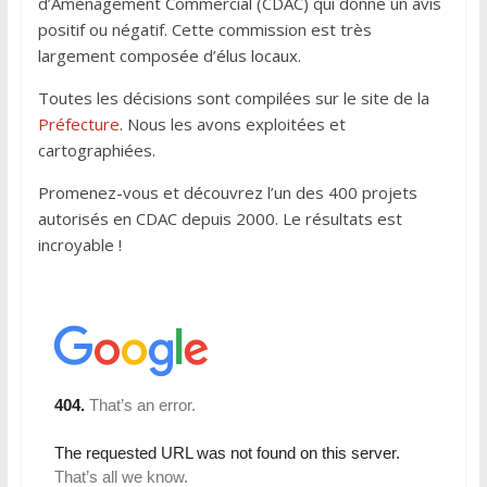
d’Aménagement Commercial (CDAC) qui donne un avis
o
e
d
positif ou négatif. Cette commission est très
o
r
I
largement composée d’élus locaux.
k
n
Toutes les décisions sont compilées sur le site de la
Préfecture
. Nous les avons exploitées et
cartographiées.
Promenez-vous et découvrez l’un des 400 projets
autorisés en CDAC depuis 2000. Le résultats est
incroyable !