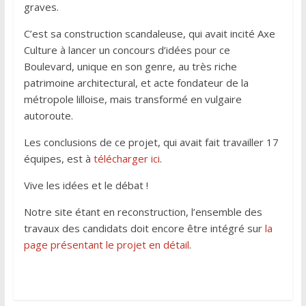
graves.
o
e
d
o
r
I
C’est sa construction scandaleuse, qui avait incité Axe
k
n
Culture à lancer un concours d’idées pour ce
Boulevard, unique en son genre, au très riche
patrimoine architectural, et acte fondateur de la
métropole lilloise, mais transformé en vulgaire
autoroute.
Les conclusions de ce projet, qui avait fait travailler 17
équipes, est à
télécharger ici
.
Vive les idées et le débat !
Notre site étant en reconstruction, l’ensemble des
travaux des candidats doit encore être intégré sur
la
page présentant le projet en détail
.