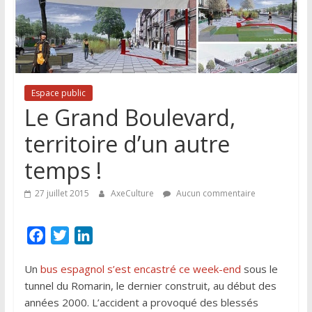
Lille
et
de
sa
région
Espace public
Le Grand Boulevard,
territoire d’un autre
temps !
27 juillet 2015
AxeCulture
Aucun commentaire
F
T
L
a
w
i
Un
bus espagnol s’est encastré ce week-end
sous le
c
i
n
tunnel du Romarin, le dernier construit, au début des
e
t
k
années 2000. L’accident a provoqué des blessés
b
t
e