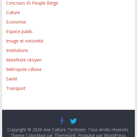
Concours ID Peuple Belge
Culture
Economie
Espace public
Image et notoriété
Institutions
Manifeste citoyen
Métropole Lilloise
Santé
Transport
Copyright © 2026
Axe Culture Territoire
. Tous droits réservés.
Theme
ColorMag
par ThemeGrill. Propulsé par
WordPress
.