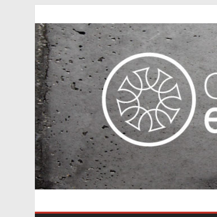
Passer
au
contenu
Axe