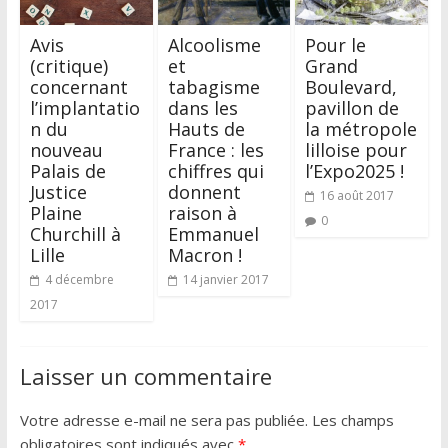
Avis
Alcoolisme
Pour le
(critique)
et
Grand
concernant
tabagisme
Boulevard,
l’implantatio
dans les
pavillon de
n du
Hauts de
la métropole
nouveau
France : les
lilloise pour
Palais de
chiffres qui
l’Expo2025 !
Justice
donnent
16 août 2017
Plaine
raison à
0
Churchill à
Emmanuel
Lille
Macron !
4 décembre
14 janvier 2017
2017
Laisser un commentaire
Votre adresse e-mail ne sera pas publiée.
Les champs
obligatoires sont indiqués avec
*